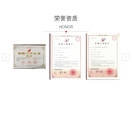
荣誉资质
HONOR
一种水雾化
一种改进型
制备金属粉
高新技术企
水雾法生产
末过程中的
业
铜合金粉的
喷射雾化工
工艺
艺